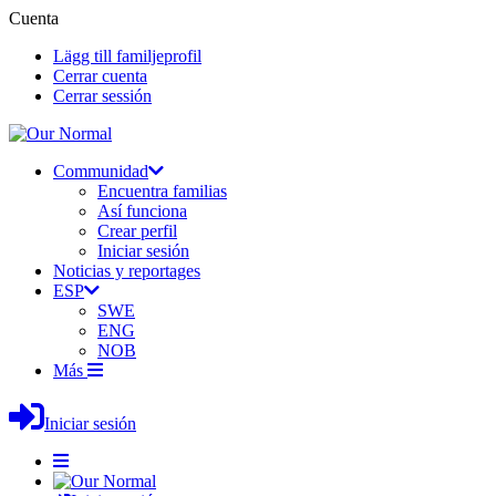
Cuenta
Lägg till familjeprofil
Cerrar cuenta
Cerrar sessión
Communidad
Encuentra familias
Así funciona
Crear perfil
Iniciar sesión
Noticias y reportages
ESP
SWE
ENG
NOB
Más
Iniciar sesión