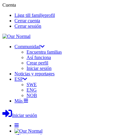
Cuenta
Lägg till familjeprofil
Cerrar cuenta
Cerrar sessión
Communidad
Encuentra familias
Así funciona
Crear perfil
Iniciar sesión
Noticias y reportages
ESP
SWE
ENG
NOB
Más
Iniciar sesión