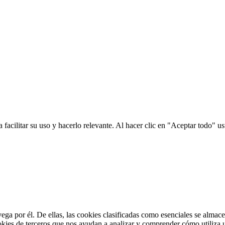
a facilitar su uso y hacerlo relevante. Al hacer clic en "Aceptar todo" 
avega por él. De ellas, las cookies clasificadas como esenciales se alma
ookies de terceros que nos ayudan a analizar y comprender cómo utiliza 