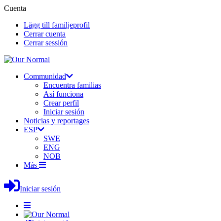
Cuenta
Lägg till familjeprofil
Cerrar cuenta
Cerrar sessión
Communidad
Encuentra familias
Así funciona
Crear perfil
Iniciar sesión
Noticias y reportages
ESP
SWE
ENG
NOB
Más
Iniciar sesión