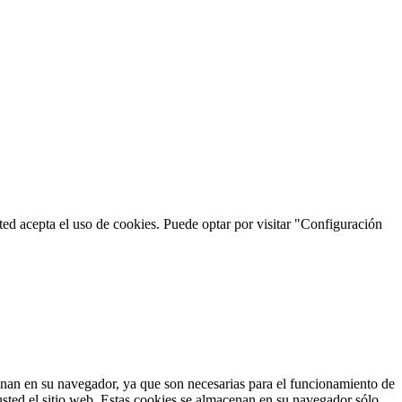
usted acepta el uso de cookies. Puede optar por visitar "Configuración
cenan en su navegador, ya que son necesarias para el funcionamiento de
usted el sitio web. Estas cookies se almacenan en su navegador sólo