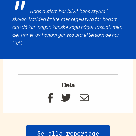
Hans autism har blivit hans styrka i
skolan. Världen är lite mer regelstyrd för honom
och då kan någon kanske säga något taskigt, men
det rinner av honom ganska bra eftersom de har
”fel”.
Dela
Se alla reportage