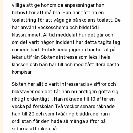
villiga att ge honom de anpassningar han
behövt för att må bra. Han har fått ha en
toalettring för att våga gå på skolans toalett. De
har använt veckoschema och bildstöd i
klassrummet. Alltid meddelat hur det går och
om det varit någon incident har detta tagits tag
i omedelbart. Fritidspedagogerna har hittat på
lekar utifrån Sixtens intresse som leks i hela
klassen och han har till och med fått flera bästa
kompisar.
Sixten har alltid varit intresserad av siffror och
bokstäver och det får han nu äntligen gotta sig
riktigt ordentligt i. Han räknade till 10 efter en
vecka på förskolan Två veckor senare räknade
han till 20 och som tvååring bläddrade han i
ordlistan för den hade så många siffror på
sidorna att räkna på…