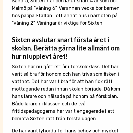
Sandra, Sixten 7 år och Knut snart 4 år som bor i
Malmö på ”våning 6”. Varannan vecka bor barnen
hos pappa Staffan i ett annat hus i närheten på
”våning 2”. Våningar är viktiga för Sixten.
Sixten avslutar snart första året i
skolan. Berätta gärna lite allmänt om
hur ni
upplevt
året!
Sixten har nu gått ett år i förskoleklass. Det har
varit så bra för honom och han trivs som fisken i
vattnet. Det har varit bra för att han fick rätt
mottagande redan innan skolan började. Då kom
hans lärare och hälsade på honom på förskolan.
Både läraren i klassen och de två
fritidspedagogerna har varit engagerade i att
bemöta Sixten rätt från första dagen.
De har varit lyhörda för hans behov och mycket