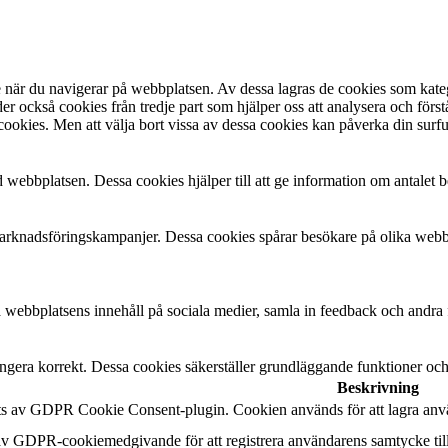
se när du navigerar på webbplatsen. Av dessa lagras de cookies som kat
r också cookies från tredje part som hjälper oss att analysera och för
cookies. Men att välja bort vissa av dessa cookies kan påverka din surf
 webbplatsen. Dessa cookies hjälper till att ge information om antalet b
knadsföringskampanjer. Dessa cookies spårar besökare på olika webbpla
ela webbplatsens innehåll på sociala medier, samla in feedback och andra f
ngera korrekt. Dessa cookies säkerställer grundläggande funktioner oc
Beskrivning
ts av GDPR Cookie Consent-plugin. Cookien används för att lagra använ
av GDPR-cookiemedgivande för att registrera användarens samtycke till 