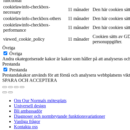
functional
cookielawinfo-checkbox-
11 månader
Den här cookien sät
necessary
cookielawinfo-checkbox-others
11 månader
Den här cookien sät
cookielawinfo-checkbox-
11 månader
Den här cookien sät
performance
Cookien sätts av GD
viewed_cookie_policy
11 månader
personuppgifter.
Övriga
Övriga
Andra okategoriserade kakor är kakor som håller på att analyseras och 
Prestanda
Prestanda
Prestandakakor används för att förstå och analysera webbplatsens vikti
SPARA OCH ACCEPTERA
Om Our Normals mötesplats
Universell design
Bli ambassadör
Diagnoser och normbrytande funktionsvariationer
Vanliga frågor
Kontakta oss