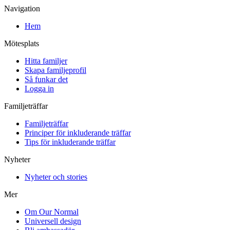
Navigation
Hem
Mötesplats
Hitta familjer
Skapa familjeprofil
Så funkar det
Logga in
Familjeträffar
Familjeträffar
Principer för inkluderande träffar
Tips för inkluderande träffar
Nyheter
Nyheter och stories
Mer
Om Our Normal
Universell design