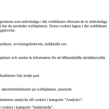
egoriseras som nödvändiga i din webbläsare eftersom de är nödvändiga
stå hur du använder webbplatsen. Dessa cookies lagras i din webbläsare
upplevelse.
esökare, avvisningsfrekvens, trafikkälla osv.
tser och samlar in information för att tillhandahålla skräddarsydda
unktioner från tredje part.
h säkerhetsfunktioner på webbplatsen, anonymt.
darens samtycke till cookies i kategorin "Analytics".
cookies i kategorin "funktionella".