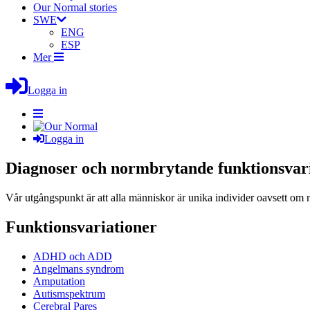
Our Normal stories
SWE
ENG
ESP
Mer
Logga in
Logga in
Diagnoser och normbrytande funktionsvar
Vår utgångspunkt är att alla människor är unika individer oavsett om m
Funktionsvariationer
ADHD och ADD
Angelmans syndrom
Amputation
Autismspektrum
Cerebral Pares