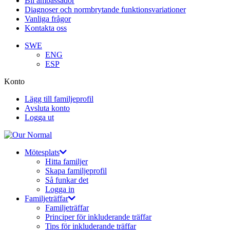
Bli ambassadör
Diagnoser och normbrytande funktionsvariationer
Vanliga frågor
Kontakta oss
SWE
ENG
ESP
Konto
Lägg till familjeprofil
Avsluta konto
Logga ut
Mötesplats
Hitta familjer
Skapa familjeprofil
Så funkar det
Logga in
Familjeträffar
Familjeträffar
Principer för inkluderande träffar
Tips för inkluderande träffar