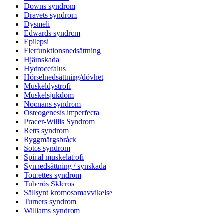
Downs syndrom
Dravets syndrom
Dysmeli
Edwards syndrom
Epilepsi
Flerfunktionsnedsättning
Hjärnskada
Hydrocefalus
Hörselnedsättning/dövhet
Muskeldystrofi
Muskelsjukdom
Noonans syndrom
Osteogenesis imperfecta
Prader-Willis Syndrom
Retts syndrom
Ryggmärgsbråck
Sotos syndrom
Spinal muskelatrofi
Synnedsättning / synskada
Tourettes syndrom
Tuberös Skleros
Sällsynt kromosomavvikelse
Turners syndrom
Williams syndrom