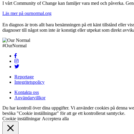
I vårt Community of Change kan familjer vara med och påverka. Genom pa
Läs mer på ournormal.org
En diagnos är trots allt bara benämningen på ett känt tillstånd eller vis
diagnoser till något som inte är konstigt eller utpekat som direkt avvika
#OurNormal
Reportage
Integritetspolicy
Kontakta oss
Användarvillkor
Du har kontroll över dina uppgifter. Vi använder cookies på denna web
besöka "Cookie inställningar" för att ge ett kontrollerat samtycke.
Cookie inställningar
Acceptera alla