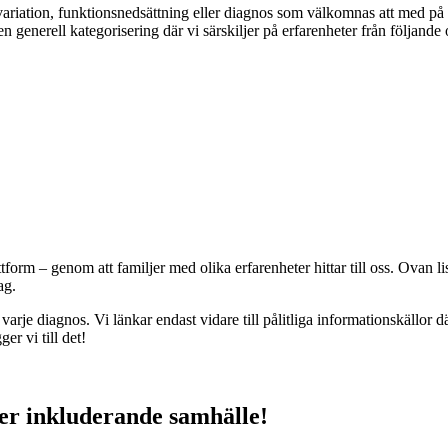
riation, funktionsnedsättning eller diagnos som välkomnas att med på vår m
en generell kategorisering där vi särskiljer på erfarenheter från följand
orm – genom att familjer med olika erfarenheter hittar till oss. Ovan li
ag.
varje diagnos. Vi länkar endast vidare till pålitliga informationskällor 
ger vi till det!
er inkluderande samhälle!